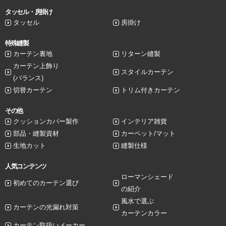
タッセル・房掛け
タッセル
房掛け
特殊縫製
カーテン裏地
リターン縫製
カーテン上飾り
スタイルカーテン
(バランス)
切替カーテン
トリム付きカーテン
その他
クッションカバー製作
インテリア雑貨
部品・縫製資材
カーペット/マット
生地カット
縫製仕様
人気コンテンツ
ローマンシェード
初めてのカーテン選び
の紹介
風水で選ぶ
カーテンの光漏れ対策
カーテンカラー
カーテン取扱いメーカー