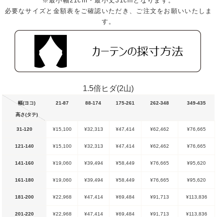
※最小幅21cm・最小丈31cmとなります。
必要なサイズと金額表をご確認いただき、ご注文をお願いいたしま
す。
1.5倍ヒダ(2山)
幅(ヨコ)
21-87
88-174
175-261
262-348
349-435
高さ(タテ)
31-120
¥15,100
¥32,313
¥47,414
¥62,462
¥76,665
121-140
¥15,100
¥32,313
¥47,414
¥62,462
¥76,665
141-160
¥19,060
¥39,494
¥58,449
¥76,665
¥95,620
161-180
¥19,060
¥39,494
¥58,449
¥76,665
¥95,620
181-200
¥22,968
¥47,414
¥69,484
¥91,713
¥113,836
201-220
¥22,968
¥47,414
¥69,484
¥91,713
¥113,836