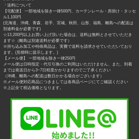
送料について
【宅配便】 一部地域を除き一律500円、カーテンレール・房掛け・タッセ
ル1,100円
(北海道、沖縄、青森、岩手、宮城、秋田、山形、福島、離島への配送は
別途料金が必要です)
☆13,200円以上お買い上げ頂いた場合は、送料は無料とさせていただき
ます☆（離島は別途送料が必要です）
※持ち込み加工や特殊商品は、実費で送料を請求させていただいており
ます。(見積時に提示します。)
【メール便】 一部地域を除き一律250円
メール便は日時指定・代引引換のご利用はいただけません、また、到着
までは発送日から3~7日程度かかりますのでご了承ください
（沖縄、離島への配送は数日かかる場合がございます）
※メール便対応商品につきましては各商品ページにてご確認ください
※上記全て税込価格となります。