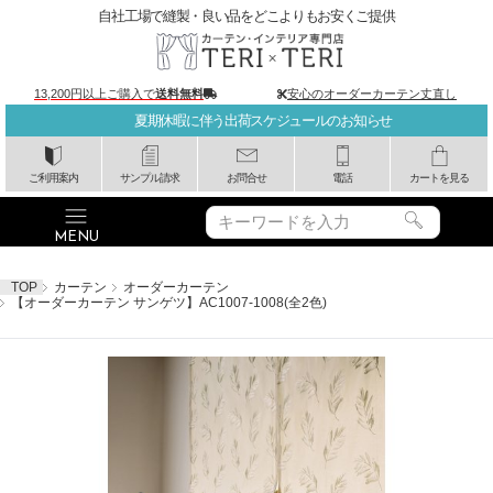
自社工場で縫製・良い品をどこよりもお安くご提供
13,200円以上ご購入で
送料無料
安心のオーダーカーテン丈直し
夏期休暇に伴う出荷スケジュールのお知らせ
ご利用案内
サンプル請求
お問合せ
電話
カートを見る
TOP
カーテン
オーダーカーテン
【オーダーカーテン サンゲツ】AC1007-1008(全2色)