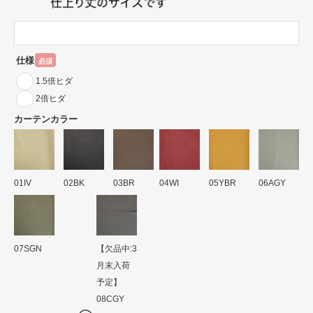
仕様
必須
1.5倍ヒダ
2倍ヒダ
カーテンカラー
01IV
02BK
03BR
04WI
05YBR
06AGY
07SGN
【欠品中:3
月末入荷
予定】
08CGY