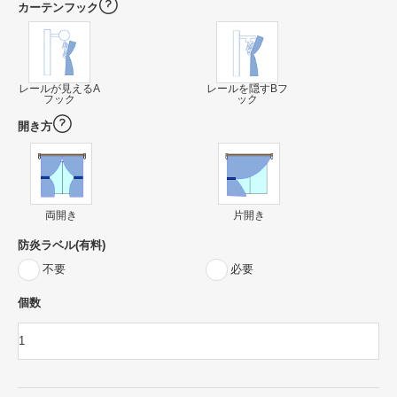
カーテンフック
レールが見えるA
レールを隠すBフ
フック
ック
開き方
両開き
片開き
防炎ラベル(有料)
不要
必要
個数