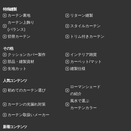
特殊縫製
カーテン裏地
リターン縫製
カーテン上飾り
スタイルカーテン
(バランス)
切替カーテン
トリム付きカーテン
その他
クッションカバー製作
インテリア雑貨
部品・縫製資材
カーペット/マット
生地カット
縫製仕様
人気コンテンツ
ローマンシェード
初めてのカーテン選び
の紹介
風水で選ぶ
カーテンの光漏れ対策
カーテンカラー
カーテン取扱いメーカー
新着コンテンツ