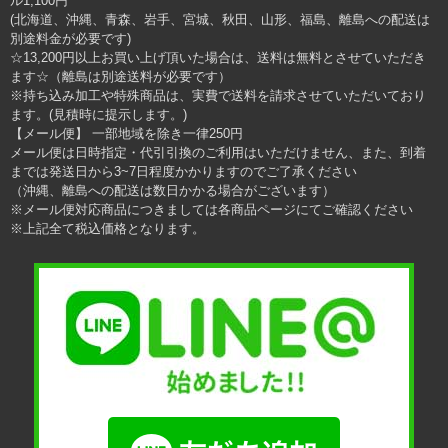
ル1,100円
(北海道、沖縄、青森、岩手、宮城、秋田、山形、福島、離島への配送は
別途料金が必要です)
☆13,200円以上お買い上げ頂いた場合は、送料は無料とさせていただき
ます☆（離島は別途送料が必要です）
※持ち込み加工や特殊商品は、実費で送料を請求させていただいており
ます。(見積時に提示します。)
【メール便】 一部地域を除き一律250円
メール便は日時指定・代引引換のご利用はいただけません、また、到着
までは発送日から3~7日程度かかりますのでご了承ください
（沖縄、離島への配送は数日かかる場合がございます）
※メール便対応商品につきましては各商品ページにてご確認ください
※上記全て税込価格となります。