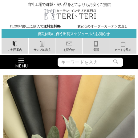
自社工場で縫製・良い品をどこよりもお安くご提供
13,200円以上ご購入で
送料無料
安心のオーダーカーテン丈直し
夏期休暇に伴う出荷スケジュールのお知らせ
ご利用案内
サンプル請求
お問合せ
電話
カートを見る