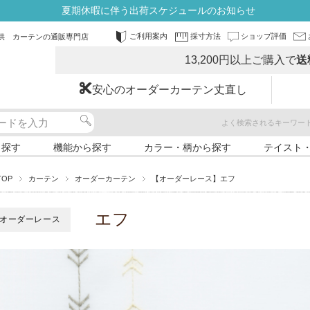
夏期休暇に伴う出荷スケジュールのお知らせ
ご利用案内
採寸方法
ショップ評価
供 カーテンの通販専門店
13,200円以上ご購入で
送
安心のオーダーカーテン丈直し
よく検索されるキーワー
ら探す
機能から探す
カラー・柄から探す
テイスト
TOP
カーテン
オーダーカーテン
【オーダーレース】エフ
エフ
オーダーレース