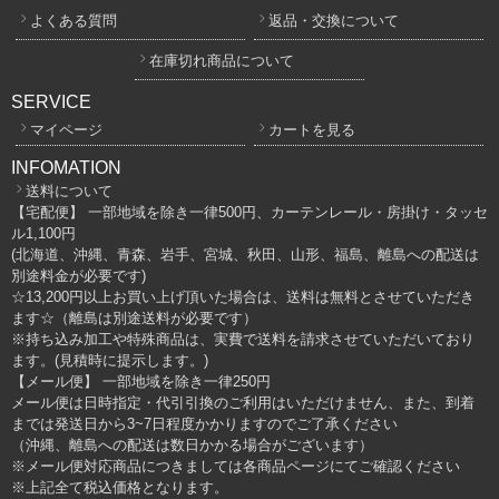
よくある質問
返品・交換について
在庫切れ商品について
SERVICE
マイページ
カートを見る
INFOMATION
送料について
【宅配便】 一部地域を除き一律500円、カーテンレール・房掛け・タッセ
ル1,100円
(北海道、沖縄、青森、岩手、宮城、秋田、山形、福島、離島への配送は
別途料金が必要です)
☆13,200円以上お買い上げ頂いた場合は、送料は無料とさせていただき
ます☆（離島は別途送料が必要です）
※持ち込み加工や特殊商品は、実費で送料を請求させていただいており
ます。(見積時に提示します。)
【メール便】 一部地域を除き一律250円
メール便は日時指定・代引引換のご利用はいただけません、また、到着
までは発送日から3~7日程度かかりますのでご了承ください
（沖縄、離島への配送は数日かかる場合がございます）
※メール便対応商品につきましては各商品ページにてご確認ください
※上記全て税込価格となります。