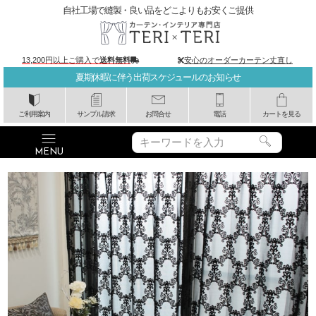
自社工場で縫製・良い品をどこよりもお安くご提供
13,200円以上ご購入で
送料無料
安心のオーダーカーテン丈直し
夏期休暇に伴う出荷スケジュールのお知らせ
ご利用案内
サンプル請求
お問合せ
電話
カートを見る