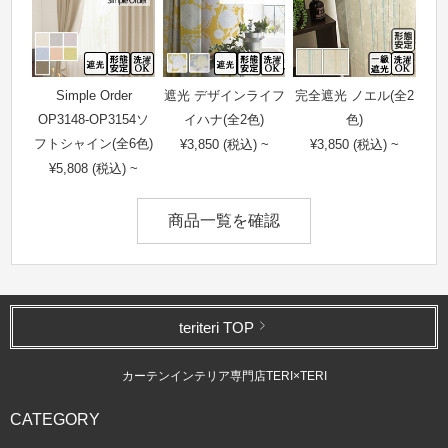
Simple Order
遮光 デザインライフ
完全遮光 ノエル(全2
OP3148-OP3154ソ
イハナ(全2色)
色)
フトシャイン(全6色)
¥3,850 (税込) ~
¥3,850 (税込) ~
¥5,808 (税込) ~
商品一覧を確認
teriteri TOP
カーテンインテリア専門店TERI×TERI
CATEGORY