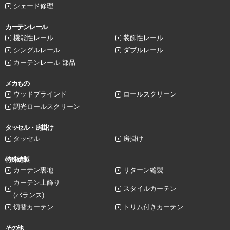
シェード修理
カーテンレール
機能性レール
装飾性レール
シングルレール
ダブルレール
カーテンレール 部品
メカもの
ウッドブラインド
ロールスクリーン
調光ロールスクリーン
タッセル・房掛け
タッセル
房掛け
特殊縫製
カーテン裏地
リターン縫製
カーテン上飾り
スタイルカーテン
(バランス)
切替カーテン
トリム付きカーテン
その他