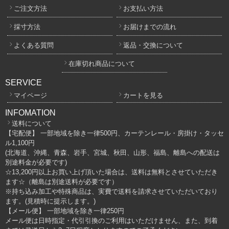
ご注文方法
お支払い方法
採寸方法
お届けまでの流れ
よくある質問
返品・交換について
在庫切れ商品について
SERVICE
マイページ
カートを見る
INFOMATION
送料について
【宅配便】 一部地域を除き一律500円、カーテンレール・房掛け・タッセ
ル1,100円
(北海道、沖縄、青森、岩手、宮城、秋田、山形、福島、離島への配送は
別途料金が必要です)
☆13,200円以上お買い上げ頂いた場合は、送料は無料とさせていただき
ます☆（離島は別途送料が必要です）
※持ち込み加工や特殊商品は、実費で送料を請求させていただいており
ます。(見積時に提示します。)
【メール便】 一部地域を除き一律250円
メール便は日時指定・代引引換のご利用はいただけません、また、到着