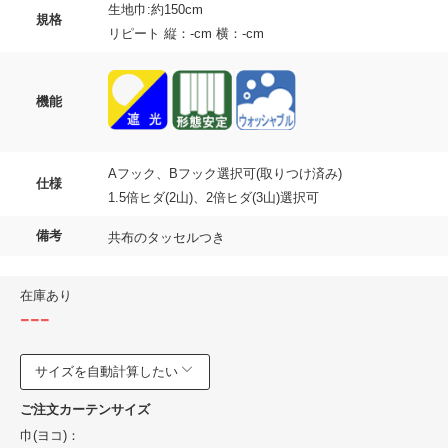
生地巾:約150cm
規格
リピート 縦：-cm 横：-cm
機能
Aフック、Bフック選択可(取りつけ済み)
仕様
1.5倍ヒダ(2山)、2倍ヒダ(3山)選択可
備考
共布のタッセルつき
在庫あり
---
サイズを自動計算したい
ご注文カーテンサイズ
巾(ヨコ)：