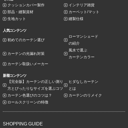
クッションカバー製作
インテリア雑貨
部品・縫製資材
カーペット/マット
生地カット
縫製仕様
人気コンテンツ
ローマンシェード
初めてのカーテン選び
の紹介
風水で選ぶ
カーテンの光漏れ対策
カーテンカラー
カーテン取扱いメーカー
新着コンテンツ
【完全版】カーテンの正しい測り
ヒダなしカーテン
方とぴったりなサイズを選ぶコツ
とは
カーテン色選びのコツは？
カーテンのリメイク
ロールスクリーンの特徴
SHOPPING GUIDE