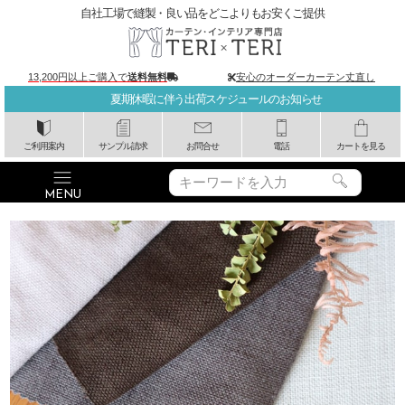
自社工場で縫製・良い品をどこよりもお安くご提供
13,200円以上ご購入で
送料無料
安心のオーダーカーテン丈直し
夏期休暇に伴う出荷スケジュールのお知らせ
ご利用案内
サンプル請求
お問合せ
電話
カートを見る