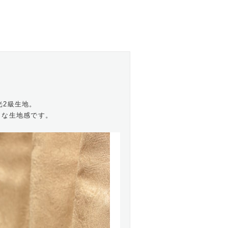
光2級生地。
うな生地感です。