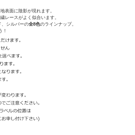
生地表面に陰影が現れます。
刺繍レースがよく似合います。
ド、シルバーの
全8色
のラインナップ。
う！