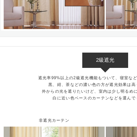
2級遮光
遮光率99%以上の2級遮光機能もついて、寝室な
黒、紺、茶などの濃い色の方が遮光効果は高
外からの光を遮りたいけど、室内は少し明るめ
白に近い色ベースのカーテンなどを選んで
非遮光カーテン