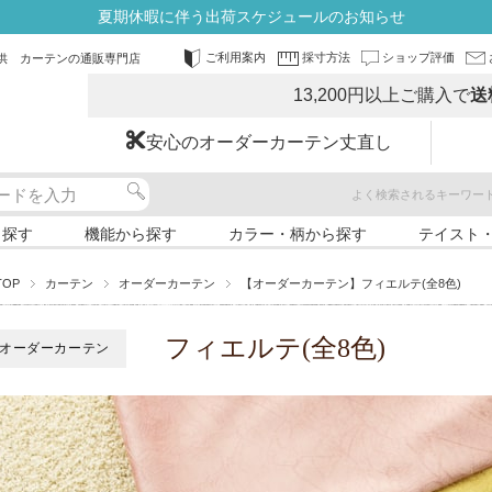
夏期休暇に伴う出荷スケジュールのお知らせ
ご利用案内
採寸方法
ショップ評価
供 カーテンの通販専門店
13,200円以上ご購入で
送
安心のオーダーカーテン丈直し
よく検索されるキーワー
ら探す
機能から探す
カラー・柄から探す
テイスト
TOP
カーテン
オーダーカーテン
【オーダーカーテン】フィエルテ(全8色)
フィエルテ(全8色)
オーダーカーテン