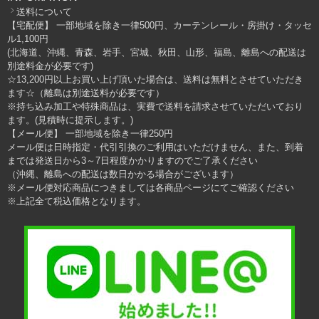
送料について
【宅配便】 一部地域を除き一律500円、カーテンレール・房掛け・タッセ
ル1,100円
(北海道、沖縄、青森、岩手、宮城、秋田、山形、福島、離島への配送は
別途料金が必要です)
☆13,200円以上お買い上げ頂いた場合は、送料は無料とさせていただき
ます☆（離島は別途送料が必要です）
※持ち込み加工や特殊商品は、実費で送料を請求させていただいており
ます。(見積時に提示します。)
【メール便】 一部地域を除き一律250円
メール便は日時指定・代引引換のご利用はいただけません、また、到着
までは発送日から3～7日程度かかりますのでご了承ください
（沖縄、離島への配送は数日かかる場合がございます）
※メール便対応商品につきましては各商品ページにてご確認ください
※上記全て税込価格となります。