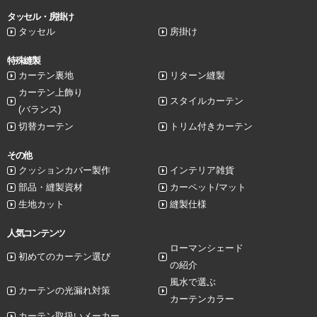
タッセル・房掛け
タッセル
房掛け
特殊縫製
カーテン裏地
リターン縫製
カーテン上飾り
スタイルカーテン
(バランス)
切替カーテン
トリム付きカーテン
その他
クッションカバー製作
インテリア雑貨
部品・縫製資材
カーペット/マット
生地カット
縫製仕様
人気コンテンツ
ローマンシェード
初めてのカーテン選び
の紹介
風水で選ぶ
カーテンの光漏れ対策
カーテンカラー
カーテン取扱いメーカー