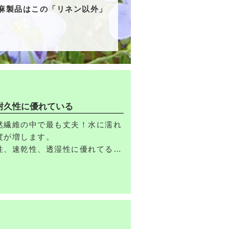
麻製品はこの「リネン以外」
耐久性に優れている
然繊維の中で最も丈夫！水に濡れ
度が増します。
性、速乾性、透湿性に優れてるた
リとした肌触りです。
、蒸れにくく、カビや雑菌の繁殖
、防虫性・防カビ性もあります。
リネン生地は日本のジメジメした
されています。