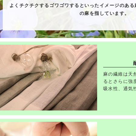
よくチクチクするゴワゴワするといったイメージのある
の麻を指しています。
麻の繊維は天
るとさらに強
吸水性、通気
めいつもサラ
発散性があり
を抑えてくれ
清涼感のある
夏に大変重宝