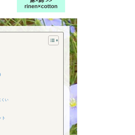
麻×綿 >>
rinen×cotton
)
にくい
ット