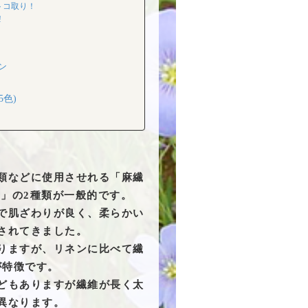
トコ取り！
!
ン
色)
類などに使用させれる「麻繊
）」の2種類が一般的です。
で肌ざわりが良く、柔らかい
されてきました。
りますが、リネンに比べて繊
が特徴です。
どもありますが繊維が長く太
異なります。