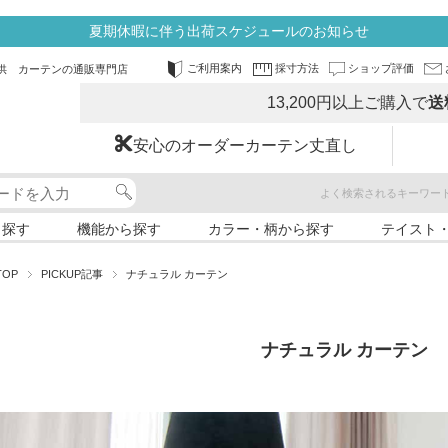
夏期休暇に伴う出荷スケジュールのお知らせ
ご利用案内
採寸方法
ショップ評価
供 カーテンの通販専門店
13,200円以上ご購入で
送
安心のオーダーカーテン丈直し
よく検索されるキーワー
ら探す
機能から探す
カラー・柄から探す
テイスト
TOP
PICKUP記事
ナチュラル カーテン
ナチュラル カーテン