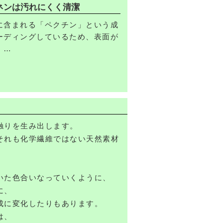
ネンは汚れにくく清潔
に含まれる「ペクチン」という成
ーディングしているため、表面が
。
が付きにくく落としやすいので清
用頂けます。
違い、静電気が起きにくいリネン
きにくいのでアレルギー体質の方
様にも安心の素材です。
触りを生み出します。
それも化学繊維ではない天然素材
。
いた色合いなっていくように、
に、
成に変化したりもあります。
は、