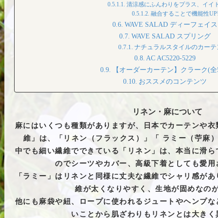
清涼感にふんわりをプラス、イイ
融合することで機能性UP
WAVE SALAD ディーフェイス
WAVE SALAD スプリング
ナチュラルスタイルのカーテ
AC AC5220-5229
【オーダーカーテン】クラーク(全5
おススメのコンテンツ
リネン・麻について
麻にはいくつも種類がありますが、日本でカーテンや衣
維」は、「リネン（フラックス）」「 ラミー（苧麻
中でも細い繊維でできている「リネン」は、本当に滑ら
のでシーツやカバー、高級下着としても愛用
「ラミー」はリネンと同様に丈夫な繊維でシャリ感があ
維が太くなりやすく、生地が固めなの
他にも麻袋や紐、ロープに使われるジュートやヘンプな
いことから肌ざわりもリネンとは大きく