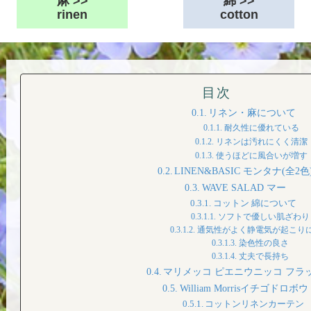
麻 >>
綿 >>
rinen
cotton
目次
リネン・麻について
耐久性に優れている
リネンは汚れにくく清潔
使うほどに風合いが増す
LINEN&BASIC モンタナ(全2色
WAVE SALAD マー
コットン 綿について
ソフトで優しい肌ざわり
通気性がよく静電気が起こり
染色性の良さ
丈夫で長持ち
マリメッコ ピエニウニッコ フラ
William Morrisイチゴドロボウ
コットンリネンカーテン