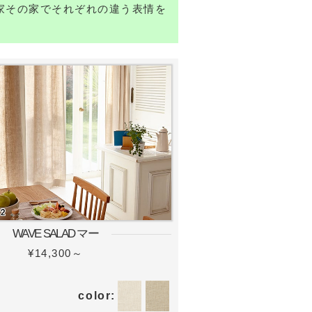
家その家でそれぞれの違う表情を
WAVE SALAD マー
¥14,300～
color: