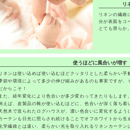
リ
リネンの繊維
分が表面をコ
とても滑らか
そのため汚れ
潔なままご使
化学繊維とは
はホコリも付
使うほどに風合いが増す
や小さなお子
リネンは使い込めば使い込むほどクッタリとした柔らかい手
季節や環境によって多少の伸び縮みがあるのも事実ですが、
だからこそ！
また、経年変化により色合いが多少変わってきたりもします
例えば、皮製品の靴が使い込むほどに、色合いが深く落ち着
天然木で造られたログハウスが、濃い色合いに変化するよう
カーテンも日光に照らされ続けることでオフホワイトから生
化学繊維とは違い、柔らかい光を取り入れるリネンカーテン