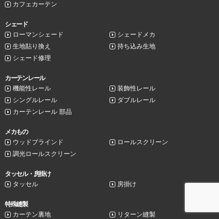
カフェカーテン
シェード
ローマンシェード
シェードメカ
生地貼り換え
持ち込み生地
シェード修理
カーテンレール
機能性レール
装飾性レール
シングルレール
ダブルレール
カーテンレール 部品
メカもの
ウッドブラインド
ロールスクリーン
調光ロールスクリーン
タッセル・房掛け
タッセル
房掛け
特殊縫製
カーテン裏地
リターン縫製