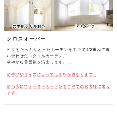
クロスオーバー
ヒダをたっぷりとったカーテンを中央で1/3重ねて縫
い合わせたスタイルカーテン。
華やかな雰囲気を演出します。
オーダーカーテンの価格に＋3,300円(税込)～承りま
※生地やサイズによっては価格が異なります。
す。
※当店にてオーダーカーテンをご注文のお客様に限り
ます。