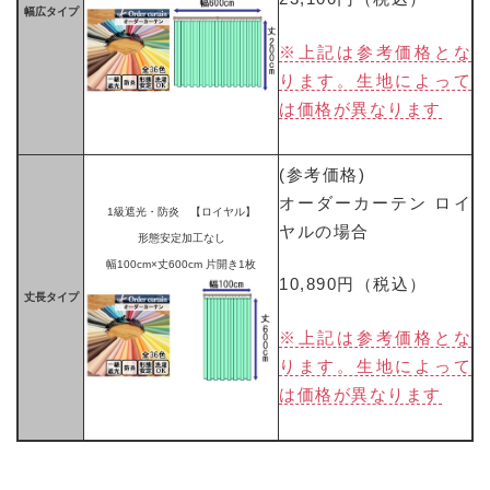
幅広タイプ
※上記は参考価格とな
ります。生地によって
は価格が異なります
(参考価格)
オーダーカーテン ロイ
1級遮光・防炎 【ロイヤル】
ヤルの場合
形態安定加工なし
幅100cm×丈600cm 片開き1枚
10,890円（税込）
丈長タイプ
※上記は参考価格とな
ります。生地によって
は価格が異なります