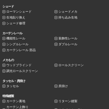
シェード
ローマンシェード
シェードメカ
生地貼り換え
持ち込み生地
シェード修理
カーテンレール
機能性レール
装飾性レール
シングルレール
ダブルレール
カーテンレール 部品
メカもの
ウッドブラインド
ロールスクリーン
調光ロールスクリーン
タッセル・房掛け
タッセル
房掛け
特殊縫製
カーテン裏地
リターン縫製
カーテン上飾り