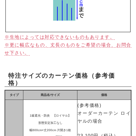
※生地によっては対応できないものもあります。
※更に幅広なもの、丈長のものをご希望の場合、お問合
せ下さい。
特注サイズのカーテン価格（参考価
格）
タイプ
商品名/サイズ
価格
(参考価格)
オーダーカーテン ロイ
1級遮光・防炎 【ロイヤル】
ヤルの場合
形態安定加工なし
幅600cm×丈200cm 片開き1枚
23,100円（税込）