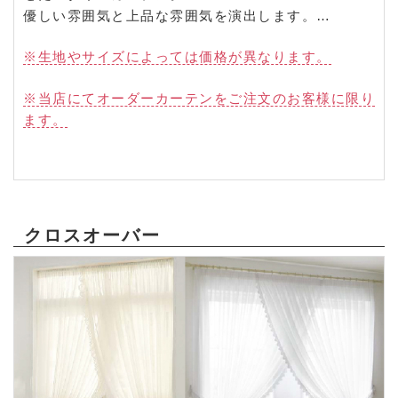
優しい雰囲気と上品な雰囲気を演出します。
オーダーカーテンの価格に＋2,200円(税込)～承りま
※生地やサイズによっては価格が異なります。
す。
※当店にてオーダーカーテンをご注文のお客様に限り
ます。
クロスオーバー