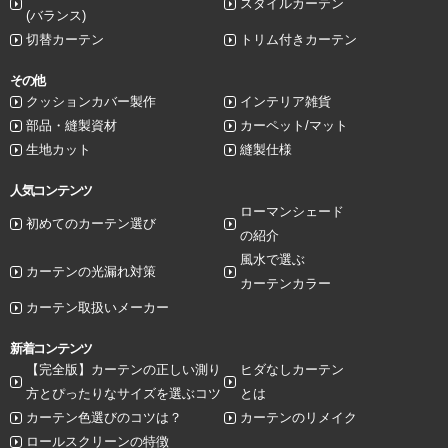
スタイルカーテン
(バランス)
切替カーテン
トリム付きカーテン
その他
クッションカバー製作
インテリア雑貨
部品・縫製資材
カーペット/マット
生地カット
縫製仕様
人気コンテンツ
ローマンシェード
初めてのカーテン選び
の紹介
風水で選ぶ
カーテンの光漏れ対策
カーテンカラー
カーテン取扱いメーカー
新着コンテンツ
【完全版】カーテンの正しい測り
ヒダなしカーテン
方とぴったりなサイズを選ぶコツ
とは
カーテン色選びのコツは？
カーテンのリメイク
ロールスクリーンの特徴