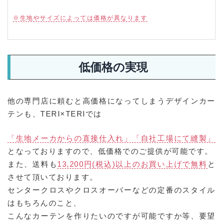
・袖幕 フリンジ付き 幅70cm×丈300cm 35,937円(税込)
・別途送料
※生地やサイズによっては価格が異なります
低価格の実現
他の専門店に頼むと高価格になってしまうデザインカー
テンも、TERI×TERIでは
「生地メーカからの直接仕入れ」「自社工場にて縫製」
となっておりますので、低価格でのご提供が可能です。
また、送料も
13,200円(税込)以上のお買い上げで無料
と
させて頂いております。
センタークロスやクロスオーバーなどの定番のスタイル
はもちろんのこと、
こんなカーテンを作りたいのですが可能ですか等、要望