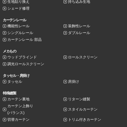
生地貼り換え
持ち込み生地
シェード修理
カーテンレール
機能性レール
装飾性レール
シングルレール
ダブルレール
カーテンレール 部品
メカもの
ウッドブラインド
ロールスクリーン
調光ロールスクリーン
タッセル・房掛け
タッセル
房掛け
特殊縫製
カーテン裏地
リターン縫製
カーテン上飾り
スタイルカーテン
(バランス)
切替カーテン
トリム付きカーテン