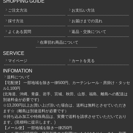
SHOPPING GUIDE
ご注文方法
お支払い方法
採寸方法
お届けまでの流れ
よくある質問
返品・交換について
在庫切れ商品について
SERVICE
マイページ
カートを見る
INFOMATION
送料について
【宅配便】 一部地域を除き一律500円、カーテンレール・房掛け・タッセ
ル1,100円
(北海道、沖縄、青森、岩手、宮城、秋田、山形、福島、離島への配送は
別途料金が必要です)
☆13,200円以上お買い上げ頂いた場合は、送料は無料とさせていただき
ます☆（離島は別途送料が必要です）
※持ち込み加工や特殊商品は、実費で送料を請求させていただいており
ます。(見積時に提示します。)
【メール便】 一部地域を除き一律250円