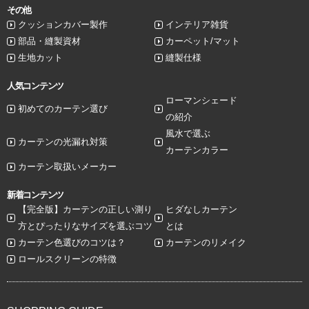
その他
クッションカバー製作
インテリア雑貨
部品・縫製資材
カーペット/マット
生地カット
縫製仕様
人気コンテンツ
ローマンシェード
初めてのカーテン選び
の紹介
風水で選ぶ
カーテンの光漏れ対策
カーテンカラー
カーテン取扱いメーカー
新着コンテンツ
【完全版】カーテンの正しい測り
ヒダなしカーテン
方とぴったりなサイズを選ぶコツ
とは
カーテン色選びのコツは？
カーテンのリメイク
ロールスクリーンの特徴