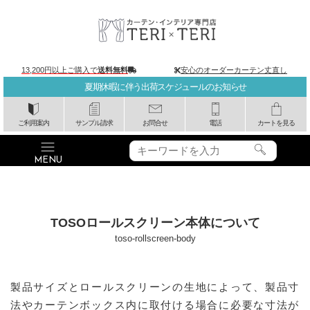
13,200円以上ご購入で
送料無料
安心のオーダーカーテン丈直し
夏期休暇に伴う出荷スケジュールのお知らせ
ご利用案内
サンプル請求
お問合せ
電話
カートを見る
TOSOロールスクリーン本体について
toso-rollscreen-body
製品サイズとロールスクリーンの生地によって、製品寸
法やカーテンボックス内に取付ける場合に必要な寸法が