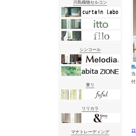
川島織物セルコン
シンコール
商
東リ
リリカラ
ロ
マナトレーディング