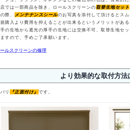
当店では一部商品を除き、ロールスクリーンの
取替生地セット
せの際、
メンテナンスシール
のお写真を添付して頂けるとスム
新規購入より費用を抑えることが出来るというメリットがある
薄手の生地から遮光の厚手の生地には交換不可、取替生地セッ
いますので、予めご了承願います。
ールスクリーンの修理
より効果的な取付方法
ズバリ
『正面付け』
です。