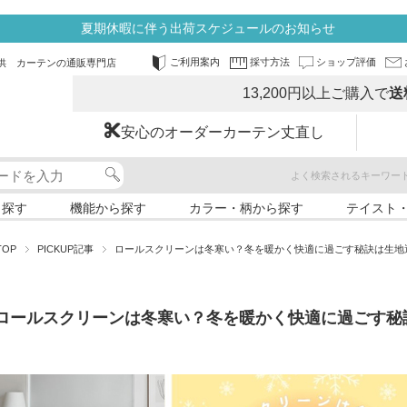
夏期休暇に伴う出荷スケジュールのお知らせ
ご利用案内
採寸方法
ショップ評価
供 カーテンの通販専門店
13,200円以上ご購入で
送
安心のオーダーカーテン丈直し
よく検索されるキーワー
ら探す
機能から探す
カラー・柄から探す
テイスト
TOP
PICKUP記事
ロールスクリーンは冬寒い？冬を暖かく快適に過ごす秘訣は生地
ロールスクリーンは冬寒い？冬を暖かく快適に過ごす秘