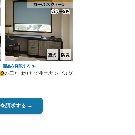
商品を確認する ≫
O
の三社は無料で生地サンプル送
を請求する →