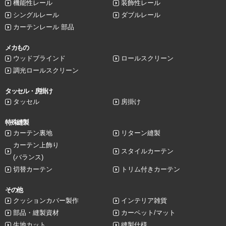
機能性レール
装飾性レール
シングルレール
ダブルレール
カーテンレール 部品
メカもの
ウッドブラインド
ロールスクリーン
調光ロールスクリーン
タッセル・房掛け
タッセル
房掛け
特殊縫製
カーテン裏地
リターン縫製
カーテン上飾り
スタイルカーテン
(バランス)
切替カーテン
トリム付きカーテン
その他
クッションカバー製作
インテリア雑貨
部品・縫製資材
カーペット/マット
生地カット
縫製仕様