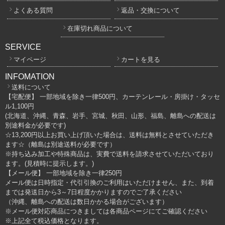
よくある質問
返品・交換について
在庫切れ商品について
SERVICE
マイページ
カートを見る
INFOMATION
送料について
【宅配便】 一部地域を除き一律500円、カーテンレール・房掛け・タッセ
ル1,100円
(北海道、沖縄、青森、岩手、宮城、秋田、山形、福島、離島への配送は
別途料金が必要です)
☆13,200円以上お買い上げ頂いた場合は、送料は無料とさせていただき
ます☆（離島は別途送料が必要です）
※持ち込み加工や特殊商品は、実費で送料を請求させていただいており
ます。(見積時に提示します。)
【メール便】 一部地域を除き一律250円
メール便は日時指定・代引引換のご利用はいただけません、また、到着
までは発送日から3～7日程度かかりますのでご了承ください
（沖縄、離島への配送は数日かかる場合がございます）
※メール便対応商品につきましては各商品ページにてご確認ください
※上記全て税込価格となります。