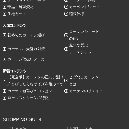
部品・縫製資材
カーペット/マット
生地カット
縫製仕様
人気コンテンツ
ローマンシェード
初めてのカーテン選び
の紹介
風水で選ぶ
カーテンの光漏れ対策
カーテンカラー
カーテン取扱いメーカー
新着コンテンツ
【完全版】カーテンの正しい測り
ヒダなしカーテン
方とぴったりなサイズを選ぶコツ
とは
カーテン色選びのコツは？
カーテンのリメイク
ロールスクリーンの特徴
SHOPPING GUIDE
ご注文方法
お支払い方法