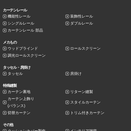
カーテンレール
機能性レール
装飾性レール
シングルレール
ダブルレール
カーテンレール 部品
メカもの
ウッドブラインド
ロールスクリーン
調光ロールスクリーン
タッセル・房掛け
タッセル
房掛け
特殊縫製
カーテン裏地
リターン縫製
カーテン上飾り
スタイルカーテン
(バランス)
切替カーテン
トリム付きカーテン
その他
クッションカバー製作
インテリア雑貨