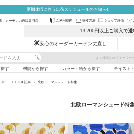
夏期休暇に伴う出荷スケジュールのお知らせ
ご利用案内
採寸方法
ショップ評価
供 カーテンの通販専門店
13,200円以上ご購入で
送
安心のオーダーカーテン丈直し
よく検索されるキーワー
ら探す
機能から探す
カラー・柄から探す
テイスト
TOP
PICKUP記事
北欧ローマンシェード特集
北欧ローマンシェード特