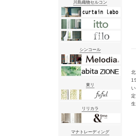
川島織物セルコン
シンコール
北
1
東リ
リリカラ
マナトレーディング