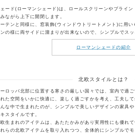
シェード(ローマンシェード)は、ロールスクリーンやブライ
畳みながら上下に開閉します。
カーテンと同様に、窓装飾(ウィンドウトリートメント)に用
テンの様に両サイドに溜まりが出来ないので、シンプルでスッ
ローマンシェードの紹介
北欧スタイルとは？
ヨーロッパ北部に位置する寒さの厳しい国々では、室内で過ご
られた空間をいかに快適に、楽しく過ごすかを考え、工夫して
そんな中で生まれたのが、シンプルで美しいデザインの家具や
テキスタイルです。
北欧生まれのアイテムは、あたたかみがあり実用性にも優れて
それらの北欧アイテムを取り入れつつ、全体的にシンプルでモ