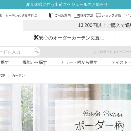
夏期休暇に伴う出荷スケジュールのお知らせ
ご利用案内
採寸方法
ショップ評価
供 カーテンの通販専門店
13,200円以上ご購入で
送
安心のオーダーカーテン丈直し
よく検索されるキーワー
ら探す
機能から探す
カラー・柄から探す
テイスト
TOP
カーテン