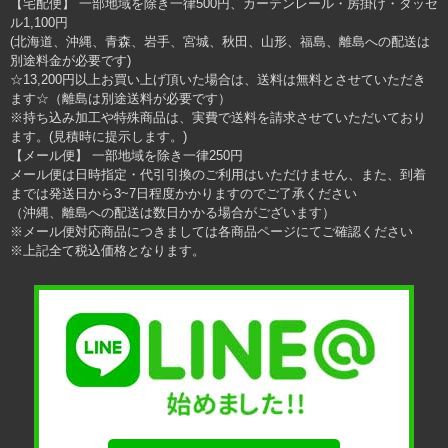
【宅配便】 一部地域を除き一律500円、カーテンレール・房掛け・タッセ
ル1,100円
(北海道、沖縄、青森、岩手、宮城、秋田、山形、福島、離島への配送は
別途料金が必要です)
☆13,200円以上お買い上げ頂いた場合は、送料は無料とさせていただき
ます☆（離島は別途送料が必要です）
※持ち込み加工や特殊商品は、実費で送料を請求させていただいており
ます。(見積時に提示します。)
【メール便】 一部地域を除き一律250円
メール便は日時指定・代引引換のご利用はいただけません、また、到着
までは発送日から3~7日程度かかりますのでご了承ください
（沖縄、離島への配送は数日かかる場合がございます）
※メール便対応商品につきましては各商品ページにてご確認ください
※上記全て税込価格となります。