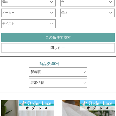
機能
色
遮光カーテン
一級遮光カーテン
非遮光ドレープ
防炎カーテン
遮熱カーテン
ウォッシャブルカーテン
形状記憶カーテン
防音カーテン
天然素材
ミラーレース
非ミラーレース
UVカットレース
防炎レース
刺繍レース
防虫レース
断熱レース
光触媒レース
防音レース
遮熱レース
チュールレース
ドレープ
レース
ホワイト・ベージュ系
ブラウン系
ブラック・グレー系
レッド・ピンク系
イエロー系
ブルー・ネイビー系
パープル系
グリーン系
シルバー・ゴールド系
マルチ・その他カラー
メーカー
価格
オリジナル
サンゲツ
ジブリ
ディズニー
DesignLife
Finlayson
plune
WaveSalad
WilliamMorris
マリメッコ
ULife
ムーミン
～2000円
2001円～5000円
5001円～10000円
10001円～20000円
20001円～40000円
テイスト
シンプル
北欧
モダン
ナチュラル
カジュアル
エレガント
クラシック
和
この条件で検索
閉じる
商品数:90件
新着順
表示切替