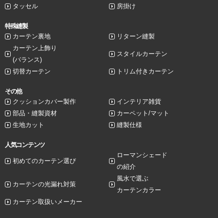
タッセル
房掛け
特殊縫製
カーテン裏地
リターン縫製
カーテン上飾り
スタイルカーテン
(バランス)
切替カーテン
トリム付きカーテン
その他
クッションカバー製作
インテリア雑貨
部品・縫製資材
カーペット/マット
生地カット
縫製仕様
人気コンテンツ
ローマンシェード
初めてのカーテン選び
の紹介
風水で選ぶ
カーテンの光漏れ対策
カーテンカラー
カーテン取扱いメーカー