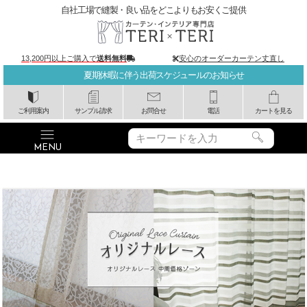
自社工場で縫製・良い品をどこよりもお安くご提供
13,200円以上ご購入で
送料無料
安心のオーダーカーテン丈直し
夏期休暇に伴う出荷スケジュールのお知らせ
ご利用案内
サンプル請求
お問合せ
電話
カートを見る