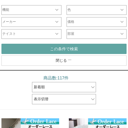
機能
色
遮光カーテン
一級遮光カーテン
非遮光ドレープ
防炎カーテン
遮熱カーテン
ウォッシャブルカーテン
形状記憶カーテン
防音カーテン
天然素材
ミラーレース
非ミラーレース
UVカットレース
防炎レース
刺繍レース
防虫レース
断熱レース
光触媒レース
防音レース
遮熱レース
チュールレース
ドレープ
レース
ホワイト・ベージュ系
ブラウン系
ブラック・グレー系
レッド・ピンク系
イエロー系
ブルー・ネイビー系
パープル系
グリーン系
シルバー・ゴールド系
マルチ・その他カラー
メーカー
価格
オリジナル
サンゲツ
ジブリ
ディズニー
DesignLife
Finlayson
plune
WaveSalad
WilliamMorris
マリメッコ
ULife
ムーミン
～2000円
2001円～5000円
5001円～10000円
10001円～20000円
20001円～40000円
テイスト
部屋
シンプル
北欧
モダン
ナチュラル
カジュアル
エレガント
クラシック
和
リビング
一人暮らし
寝室
子供部屋
和室
書斎
この条件で検索
閉じる
商品数:117件
新着順
表示切替