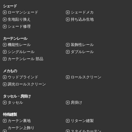
シェード
ローマンシェード
シェードメカ
生地貼り換え
持ち込み生地
シェード修理
カーテンレール
機能性レール
装飾性レール
シングルレール
ダブルレール
カーテンレール 部品
メカもの
ウッドブラインド
ロールスクリーン
調光ロールスクリーン
タッセル・房掛け
タッセル
房掛け
特殊縫製
カーテン裏地
リターン縫製
カーテン上飾り
スタイルカーテン