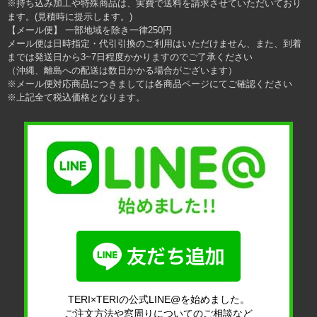
※持ち込み加工や特殊商品は、実費で送料を請求させていただいており
ます。(見積時に提示します。)
【メール便】 一部地域を除き一律250円
メール便は日時指定・代引引換のご利用はいただけません、また、到着
までは発送日から3~7日程度かかりますのでご了承ください
（沖縄、離島への配送は数日かかる場合がございます）
※メール便対応商品につきましては各商品ページにてご確認ください
※上記全て税込価格となります。
TERI×TERIの公式LINE@を始めました。
ご注文方法や窓周りについてのご相談など