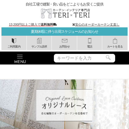
自社工場で縫製・良い品をどこよりもお安くご提供
13,200円以上ご購入で
送料無料
安心のオーダーカーテン丈直し
夏期休暇に伴う出荷スケジュールのお知らせ
ご利用案内
サンプル請求
お問合せ
電話
カートを見る