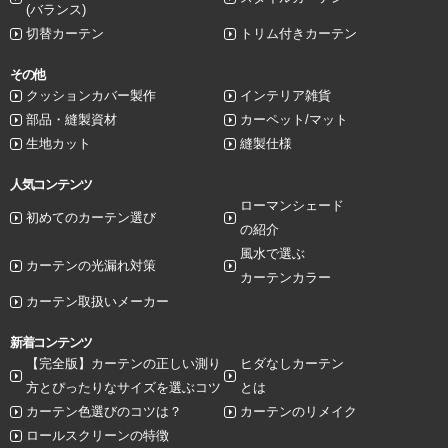
(バランス)
切替カーテン
トリム付きカーテン
その他
クッションカバー製作
インテリア雑貨
部品・縫製資材
カーペット/マット
生地カット
縫製仕様
人気コンテンツ
ローマンシェード
初めてのカーテン選び
の紹介
風水で選ぶ
カーテンの光漏れ対策
カーテンカラー
カーテン取扱いメーカー
新着コンテンツ
【完全版】カーテンの正しい測り
ヒダなしカーテン
方とぴったりなサイズを選ぶコツ
とは
カーテン色選びのコツは？
カーテンのリメイク
ロールスクリーンの特徴