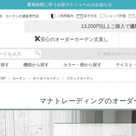
夏期休暇に伴う出荷スケジュールのお知らせ
ご利用案内
採寸方法
ショップ評価
供 カーテンの通販専門店
13,200円以上ご購入で
送
安心のオーダーカーテン丈直し
よく検索されるキーワー
ら探す
機能から探す
カラー・柄から探す
テイスト
TOP
カーテン
オーダーカーテン
ブランドカーテン
マナトレーディングのオーダ