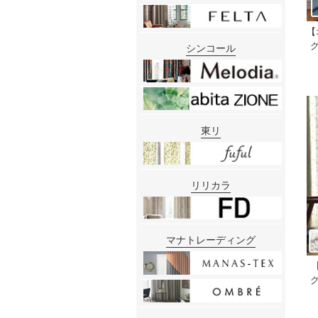
【
グ
シンコール
東リ
リリカラ
マナトレーディング
グ