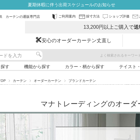
夏期休暇に伴う出荷スケジュールのお知らせ
ご利用案内
採寸方法
ショップ評価
供 カーテンの通販専門店
13,200円以上ご購入で
送
安心のオーダーカーテン丈直し
よく検索されるキーワー
ら探す
機能から探す
カラー・柄から探す
テイスト
TOP
カーテン
オーダーカーテン
ブランドカーテン
マナトレーディングのオーダ