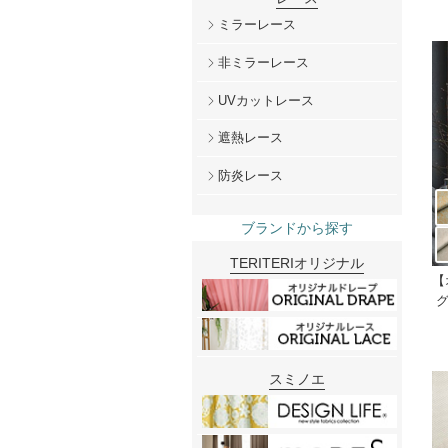
ミラーレース
非ミラーレース
UVカットレース
遮熱レース
防炎レース
ブランドから探す
TERITERIオリジナル
【
グ
スミノエ