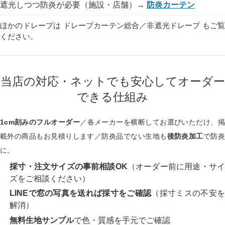
遮光しつつ防炎が必要（施設・店舗）→
防炎カーテン
ほかのドレープは
ドレープカーテン総合
／
非遮光ドレープ
もご
ください。
当店の対応・ネットでも安心してオーダー
できる仕組み
1cm刻みのフルオーダー
／各メーカーを横断してお選びいただけ、掲
載外の商品もお見積りします／防炎品でない生地も
後防炎加工
で防
に。
採寸・注文サイズの事前相談OK
（オーダー前に用途・サ
ズをご相談ください）
LINEで窓の写真を送れば採寸をご確認
（採寸ミスの不安
解消）
無料生地サンプル
で色・質感を手元でご確認