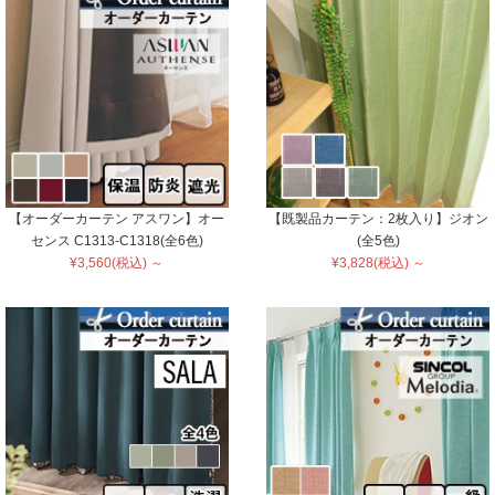
【オーダーカーテン アスワン】オー
【既製品カーテン：2枚入り】ジオン
センス C1313-C1318(全6色)
(全5色)
¥3,560(税込) ～
¥3,828(税込) ～