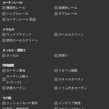
カーテンレール
機能性レール
装飾性レール
シングルレール
ダブルレール
カーテンレール 部品
メカもの
ウッドブラインド
ロールスクリーン
調光ロールスクリーン
タッセル・房掛け
タッセル
房掛け
特殊縫製
カーテン裏地
リターン縫製
カーテン上飾り
スタイルカーテン
(バランス)
切替カーテン
トリム付きカーテン
その他
クッションカバー製作
インテリア雑貨
部品・縫製資材
カーペット/マット