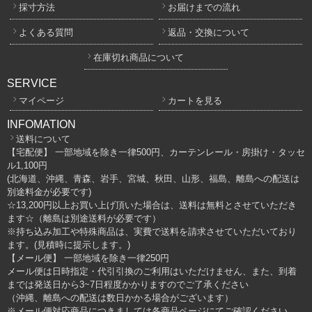
採寸方法
お届けまでの流れ
よくある質問
返品・交換について
在庫切れ商品について
SERVICE
マイページ
カートを見る
INFOMATION
送料について
【宅配便】 一部地域を除き一律500円、カーテンレール・房掛け・タッセ
ル1,100円
(北海道、沖縄、青森、岩手、宮城、秋田、山形、福島、離島への配送は
別途料金が必要です)
☆13,200円以上お買い上げ頂いた場合は、送料は無料とさせていただき
ます☆（離島は別途送料が必要です）
※持ち込み加工や特殊商品は、実費で送料を請求させていただいており
ます。(見積時に提示します。)
【メール便】 一部地域を除き一律250円
メール便は日時指定・代引引換のご利用はいただけません、また、到着
までは発送日から3~7日程度かかりますのでご了承ください
（沖縄、離島への配送は数日かかる場合がございます）
※メール便対応商品につきましては各商品ページにてご確認ください