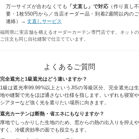
万一サイズが合わなくても
「丈直し」で対応
（作り直し
要・1枚550円から／当店オーダー品・到着2週間以内のご
連絡）→
丈直しサービス
福岡県に実店舗を構えるオーダーカーテン専門店です。ネットの
ご注文も同じ自社縫製で仕立てています。
よくあるご質問
完全遮光と1級遮光はどう違いますか？
1級は遮光率99.99%以上というJISの等級区分、完全遮光は生
地や縫製で光をほぼ通さない仕様を指します。いずれも寝室や
シアターなど強く光を遮りたい場所に向きます。
遮光カーテンは断熱・省エネにもなりますか？
厚地でしっかりした生地のため、窓からの熱の出入りを抑えや
すく、冷暖房効率の面でも役立ちます。