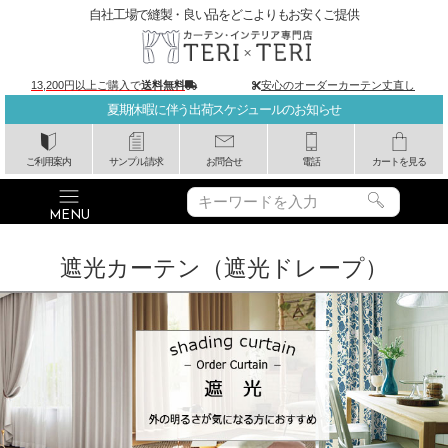
自社工場で縫製・良い品をどこよりもお安くご提供
13,200円以上ご購入で
送料無料
安心のオーダーカーテン丈直し
夏期休暇に伴う出荷スケジュールのお知らせ
ご利用案内
サンプル請求
お問合せ
電話
カートを見る
遮光カーテン（遮光ドレープ）