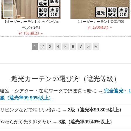
【オーダーカーテン】シャインヴェ
【オーダーカーテン】DO1706
ール(全3色)
¥4,180(税込) ～
¥4,180(税込) ～
1
2
3
4
5
6
7
>
»
遮光カーテンの選び方（遮光等級）
寝室・シアター・在宅ワークでほぼ真っ暗に →
完全遮光・
級（遮光率99.99%以上）
リビングなどで程よい暗さに →
2級（遮光率99.80%以上）
やわらかく光を抑えたい →
3級（遮光率99.40%以上）