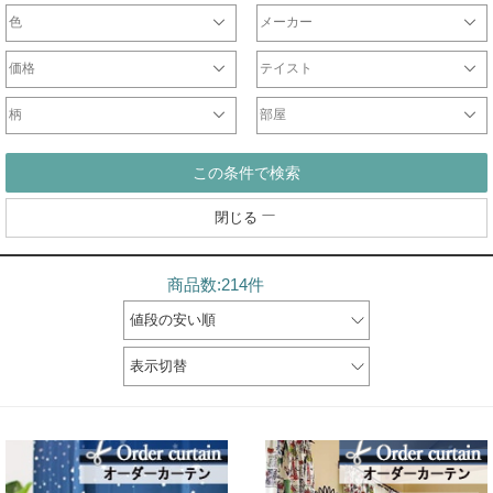
色
メーカー
ホワイト・ベージュ系
ブラウン系
ブラック・グレー系
レッド・ピンク系
イエロー系
ブルー・ネイビー系
パープル系
グリーン系
シルバー・ゴールド系
マルチ・その他カラー
オリジナル
サンゲツ
ジブリ
ディズニー
DesignLife
Finlayson
plune
WaveSalad
WilliamMorris
マリメッコ
ULife
ムーミン
価格
テイスト
～2000円
2001円～5000円
5001円～10000円
10001円～20000円
20001円～40000円
シンプル
北欧
モダン
ナチュラル
カジュアル
エレガント
クラシック
和
柄
部屋
無地ドレープ
チェックドレープ
ストライプドレープ
ボーダー
ドット
花
ダマスク柄
幾何学柄
リビング
一人暮らし
寝室
子供部屋
和室
書斎
この条件で検索
閉じる
商品数:214件
値段の安い順
表示切替