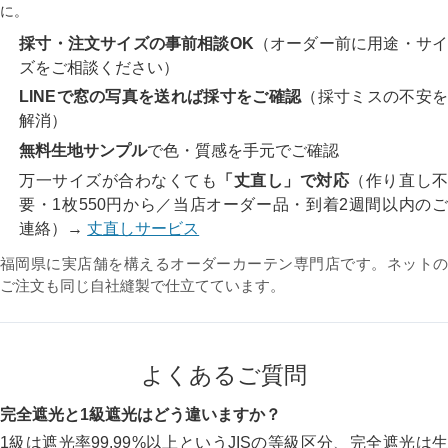
に。
採寸・注文サイズの事前相談OK
（オーダー前に用途・サ
ズをご相談ください）
LINEで窓の写真を送れば採寸をご確認
（採寸ミスの不安
解消）
無料生地サンプル
で色・質感を手元でご確認
万一サイズが合わなくても
「丈直し」で対応
（作り直し
要・1枚550円から／当店オーダー品・到着2週間以内のご
連絡）→
丈直しサービス
福岡県に実店舗を構えるオーダーカーテン専門店です。ネットの
ご注文も同じ自社縫製で仕立てています。
よくあるご質問
完全遮光と1級遮光はどう違いますか？
1級は遮光率99.99%以上というJISの等級区分、完全遮光は生