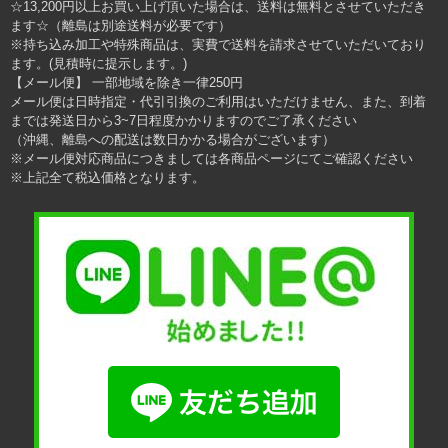
☆13,200円以上お買い上げ頂いた場合は、送料は無料とさせていただき
ます☆（離島は別途送料が必要です）
※持ち込み加工や特殊商品は、実費で送料を請求させていただいており
ます。(見積時に提示します。)
【メール便】 一部地域を除き一律250円
メール便は日時指定・代引引換のご利用はいただけません、また、到着
までは発送日から3~7日程度かかりますのでご了承ください
（沖縄、離島への配送は数日かかる場合がございます）
※メール便対応商品につきましては各商品ページにてご確認ください
※上記全て税込価格となります。