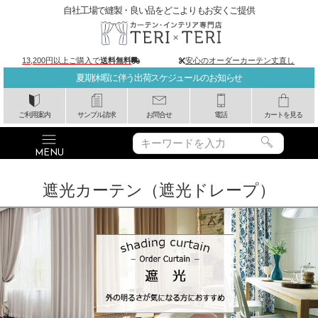
自社工場で縫製・良い品をどこよりもお安くご提供
13,200円以上ご購入で
送料無料
安心のオーダーカーテン丈直し
夏期休暇に伴う出荷スケジュールのお知らせ
ご利用案内
サンプル請求
お問合せ
電話
カートを見る
遮光カーテン（遮光ドレープ）