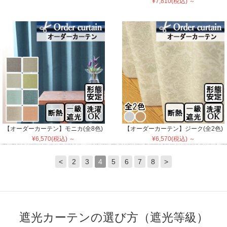
¥7,810(税込) ～
【オーダーカーテン】モニカ(全8色)
【オーダーカーテン】ジーク(全2色)
¥6,570(税込) ～
¥6,570(税込) ～
<
2
3
4
5
6
7
8
>
遮光カーテンの選び方（遮光等級）