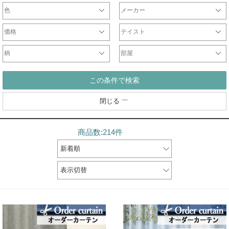
色
メーカー
ホワイト・ベージュ系
ブラウン系
ブラック・グレー系
レッド・ピンク系
イエロー系
ブルー・ネイビー系
パープル系
グリーン系
シルバー・ゴールド系
マルチ・その他カラー
オリジナル
サンゲツ
ジブリ
ディズニー
DesignLife
Finlayson
plune
WaveSalad
WilliamMorris
マリメッコ
ULife
ムーミン
価格
テイスト
～2000円
2001円～5000円
5001円～10000円
10001円～20000円
20001円～40000円
シンプル
北欧
モダン
ナチュラル
カジュアル
エレガント
クラシック
和
柄
部屋
無地ドレープ
チェックドレープ
ストライプドレープ
ボーダー
ドット
花
ダマスク柄
幾何学柄
リビング
一人暮らし
寝室
子供部屋
和室
書斎
この条件で検索
閉じる
商品数:214件
新着順
表示切替