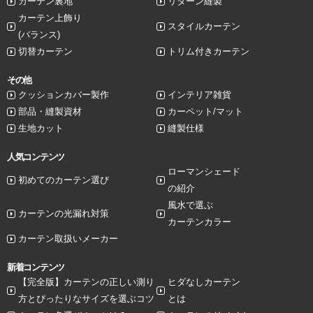
カーテン裏地
リターン縫製
カーテン上飾り
スタイルカーテン
(バランス)
切替カーテン
トリム付きカーテン
その他
クッションカバー製作
インテリア雑貨
部品・縫製資材
カーペット/マット
生地カット
縫製仕様
人気コンテンツ
ローマンシェード
初めてのカーテン選び
の紹介
風水で選ぶ
カーテンの光漏れ対策
カーテンカラー
カーテン取扱いメーカー
新着コンテンツ
【完全版】カーテンの正しい測り
ヒダなしカーテン
方とぴったりなサイズを選ぶコツ
とは