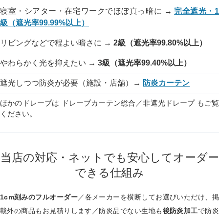
寝室・シアター・在宅ワークでほぼ真っ暗に →
完全遮光・
級（遮光率99.99%以上）
リビングなどで程よい暗さに →
2級（遮光率99.80%以上）
やわらかく光を抑えたい →
3級（遮光率99.40%以上）
遮光しつつ防炎が必要（施設・店舗）→
防炎カーテン
ほかのドレープは
ドレープカーテン総合
／
非遮光ドレープ
もご
ください。
当店の対応・ネットでも安心してオーダー
できる仕組み
1cm刻みのフルオーダー
／各メーカーを横断してお選びいただけ、掲
載外の商品もお見積りします／防炎品でない生地も
後防炎加工
で防