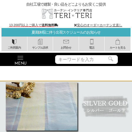
自社工場で縫製・良い品をどこよりもお安くご提供
13,200円以上ご購入で
送料無料
安心のオーダーカーテン丈直し
夏期休暇に伴う出荷スケジュールのお知らせ
ご利用案内
サンプル請求
お問合せ
電話
カートを見る