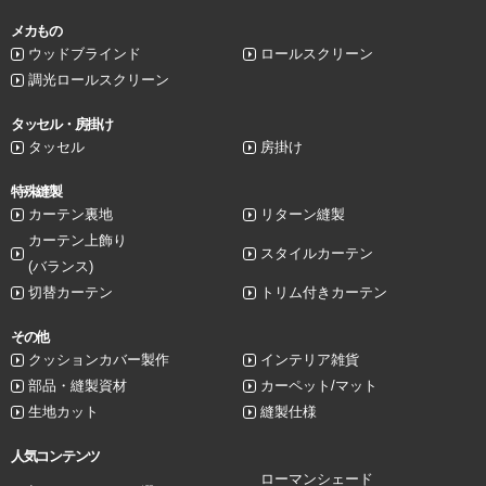
メカもの
ウッドブラインド
ロールスクリーン
調光ロールスクリーン
タッセル・房掛け
タッセル
房掛け
特殊縫製
カーテン裏地
リターン縫製
カーテン上飾り
スタイルカーテン
(バランス)
切替カーテン
トリム付きカーテン
その他
クッションカバー製作
インテリア雑貨
部品・縫製資材
カーペット/マット
生地カット
縫製仕様
人気コンテンツ
ローマンシェード