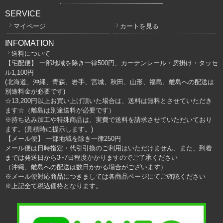
SERVICE
マイページ
カートを見る
INFOMATION
送料について
【宅配便】 一部地域を除き一律500円、カーテンレール・房掛け・タッセ
ル1,100円
(北海道、沖縄、青森、岩手、宮城、秋田、山形、福島、離島への配送は
別途料金が必要です)
☆13,200円以上お買い上げ頂いた場合は、送料は無料とさせていただき
ます☆（離島は別途送料が必要です）
※持ち込み加工や特殊商品は、実費で送料を請求させていただいており
ます。(見積時に提示します。)
【メール便】 一部地域を除き一律250円
メール便は日時指定・代引引換のご利用はいただけません、また、到着
までは発送日から3~7日程度かかりますのでご了承ください
（沖縄、離島への配送は数日かかる場合がございます）
※メール便対応商品につきましては各商品ページにてご確認ください
※上記全て税込価格となります。