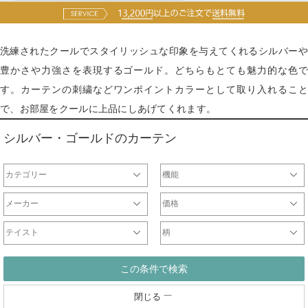
洗練されたクールでスタイリッシュな印象を与えてくれるシルバーや
豊かさや力強さを表現するゴールド。どちらもとても魅力的な色で
す。カーテンの刺繍などワンポイントカラーとして取り入れること
で、お部屋をクールに上品にしあげてくれます。
シルバー・ゴールドのカーテン
カテゴリー
機能
ドレープ
レース
遮光カーテン
一級遮光カーテン
非遮光ドレープ
防炎カーテン
遮熱カーテン
ウォッシャブルカーテン
形状記憶カーテン
防音カーテン
天然素材
ミラーレース
非ミラーレース
UVカットレース
防炎レース
刺繍レース
防虫レース
断熱レース
光触媒レース
防音レース
遮熱レース
チュールレース
ドレープ
レース
メーカー
価格
オリジナル
サンゲツ
ジブリ
ディズニー
DesignLife
Finlayson
plune
WaveSalad
WilliamMorris
マリメッコ
ULife
ムーミン
～2000円
2001円～5000円
5001円～10000円
10001円～20000円
20001円～40000円
テイスト
柄
シンプル
北欧
モダン
ナチュラル
カジュアル
エレガント
クラシック
和
無地ドレープ
チェックドレープ
ストライプドレープ
ボーダー
ドット
花
ダマスク柄
幾何学柄
この条件で検索
閉じる